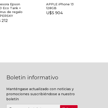
esora Epson
APPLE iPhone 13
TV T
 Eco Tank +
128GB
40
irus de regalo
U$S 904
$ 7.
PERSKY
212
Boletin informativo
Manténgase actualizado con noticias y
promociones suscribiéndose a nuestro
boletín