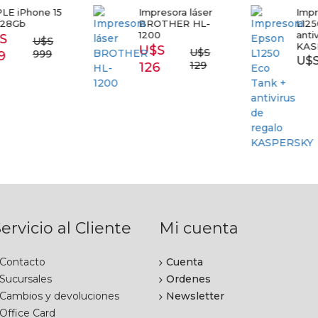
E iPhone 15
Impresora láser
Impr
28Gb
BROTHER HL-
L1250
1200
antiv
S
U$S
KAS
U$S
U$S
999
9
U$S 
129
126
ervicio al Cliente
Mi cuenta
Contacto
Cuenta
Sucursales
Ordenes
Cambios y devoluciones
Newsletter
Office Card