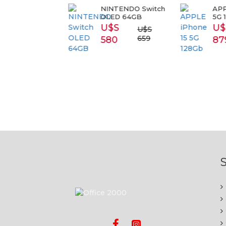
RT TV
NINTENDO Switch
APPL
SUNG 43
OLED 64GB
5G 1
3T5300
U$S
U$
U$S
S 399
659
580
87
S