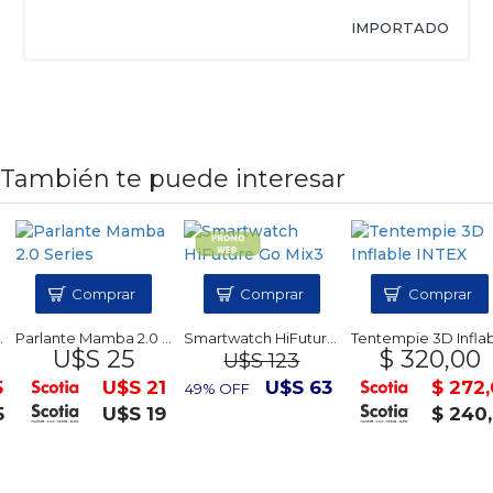
IMPORTADO
También te puede interesar
Comprar
Comprar
Comprar
Parlante Mamba 2.0 Series
Smartwatch HiFuture Go Mix3
Tentempie 3D Inflable IN
U$S 25
$ 320,00
U$S 123
U$S 21
U$S 63
$ 272,
49% OFF
U$S 19
$ 240,