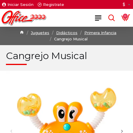
$
Iniciar Sesión
Registrate
0
Juguetes
Didácticos
Primera Infancia
Cangrejo Musical
Cangrejo Musical