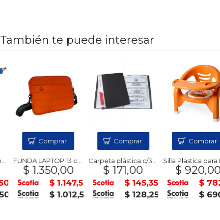
También te puede interesar
Comprar
Comprar
Comprar
FUNDA LAPTOP 13 coral mate MOOREBAGS
Carpeta plástica c/30 fundas A-4 FOSKA
Silla Plastica 
$ 1.350,00
$ 171,00
$ 920,00
$ 1.147,50
$ 145,35
$ 782,
$ 1.012,50
$ 128,25
$ 690,