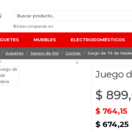
Estás comprando en:
UGUETES
MUEBLES
ELECTRODOMÉSTICOS
Juguetes
Juegos de Rol
Cocinas
Juego de Té de Made
Juego d
$ 899
$ 764,15
$ 674,25