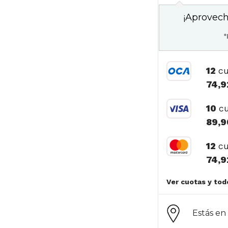
¡Aprovech
*
12
cu
74,9
10
cu
89,9
12
cu
74,9
Estás e