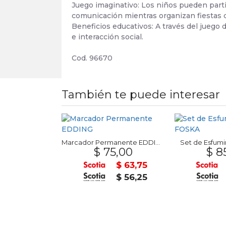
Juego imaginativo: Los niños pueden partic
comunicación mientras organizan fiestas de
Beneficios educativos: A través del juego 
e interacción social.
Cod. 96670
También te puede interesar
Arcos de actividades para bebés
Marcador Permanente EDDING
Set de Esfumi
0,00
$ 75,00
$ 8
$ 841,50
$ 63,75
$ 742,50
$ 56,25