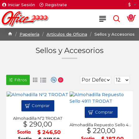
$
Iniciar Sesión
Registrate
0
Papelería
Artículos de Oficina
Sellos y Accesorios
Sellos y Accesorios
Filtros
0
Comprar
Comprar
Almohadilla Nº2 TRODAT
$ 290,00
Almohadilla Repuesto Sello 4911 TRODAT
$ 220,00
$ 246,50
$ 187,00