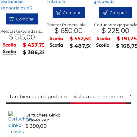
Comprar
Comprar
Comprar
Tractor Primera Infancia
Cartuchera gaspeada
$ 650,00
$ 225,00
Pelotas texturadas sensoriales x6
$ 515,00
$ 552,50
$ 191,25
$ 437,75
$ 487,50
$ 168,7
$ 386,25
También podría gustarte
Vistos recientemente
Mas
Cartuchera Ginko
Leaves YAY
$ 390,00