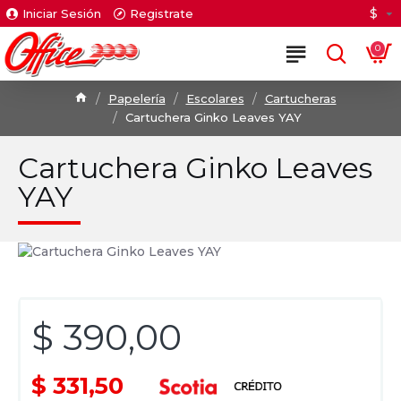
$
Iniciar Sesión
Registrate
0
Papelería
Escolares
Cartucheras
Cartuchera Ginko Leaves YAY
Cartuchera Ginko Leaves
YAY
$ 390,00
$ 331,50