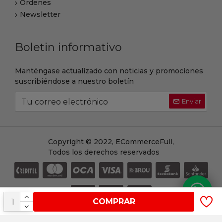
Ordenes
Newsletter
Boletin informativo
Manténgase actualizado con noticias y promociones
suscribiéndose a nuestro boletín
Enviar
Copyright © 2022, ECommerceFull,
Todos los derechos reservados
COMPRAR