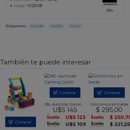
102038
Código:
JBL
Etiquetas:
102038
102039
110106
También te puede interesar
Comprar
Comprar
JBL Auricular Gaming Q400
Unicornios en balde
U$S 145
$ 295,00
U$S 123
$ 250,7
Comprar
U$S 109
$ 221,2