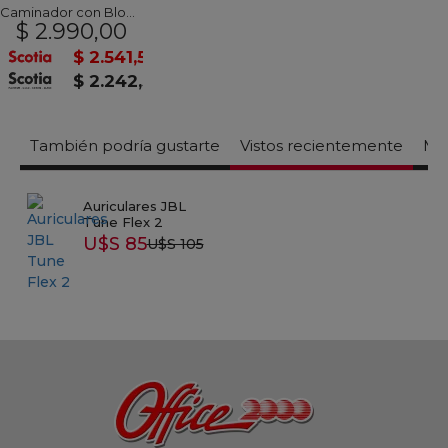
Caminador con Bloques
$ 2.990,00
$ 2.541,50
$ 2.242,50
También podría gustarte
Vistos recientemente
Mas
Auriculares JBL
Tune Flex 2
U$S 85
U$S 105