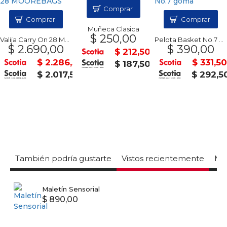
Comprar
Comprar
Comprar
Muñeca Clasica
$ 250,00
Valija Carry On 28 MOOREBAGS
Pelota Basket No.7 goma
$ 2.690,00
$ 390,00
$ 212,50
$ 2.286,50
$ 331,50
$ 187,50
$ 2.017,50
$ 292,5
También podría gustarte
Vistos recientemente
Mas
Maletín Sensorial
$ 890,00