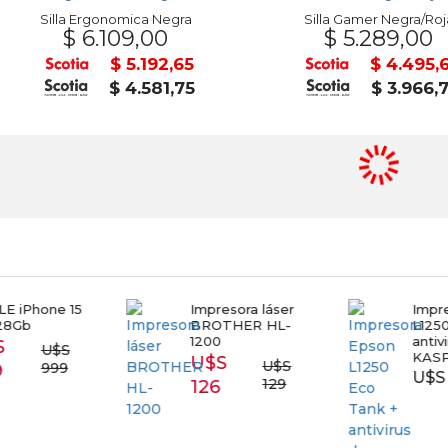
Silla Ergonomica Negra
Silla Gamer Negra/Roj
$ 6.109,00
$ 5.289,00
$ 5.192,65
$ 4.495,
$ 4.581,75
$ 3.966,
E iPhone 15
Impresora láser
Impr
28Gb
BROTHER HL-
L1250
1200
antiv
S
U$S
KAS
U$S
U$S
999
9
U$S 
129
126