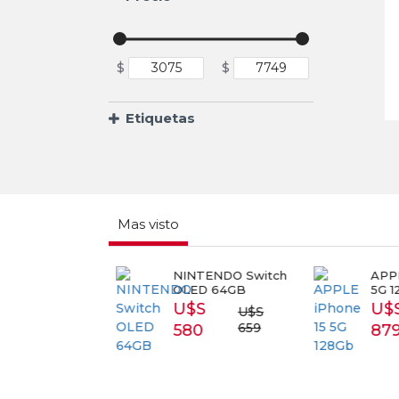
$
$
Etiquetas
Mas visto
RT TV
NINTENDO Switch
APPL
SUNG 43
OLED 64GB
5G 1
3T5300
U$S
U$
U$S
S 399
659
580
87