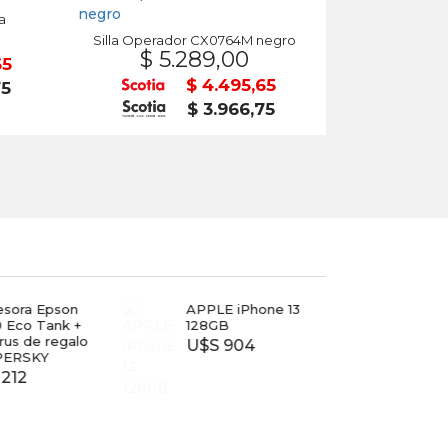
a
Silla Operador CX0764M negro
$ 5.289,00
65
$ 4.495,65
75
$ 3.966,75
esora Epson
APPLE iPhone 13
TV T
 Eco Tank +
128GB
40
irus de regalo
U$S 904
$ 7.
PERSKY
212