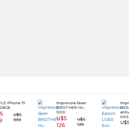
E iPhone 15
Impresora láser
Impr
28Gb
BROTHER HL-
L1250
1200
antiv
S
U$S
KAS
U$S
U$S
999
9
U$S 
129
126