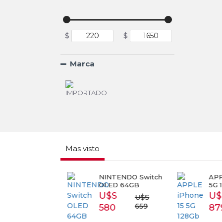
$
$
Marca
Mas visto
RT TV
NINTENDO Switch
APPL
SUNG 43
OLED 64GB
5G 1
3T5300
U$S
U$
U$S
S 399
659
580
87