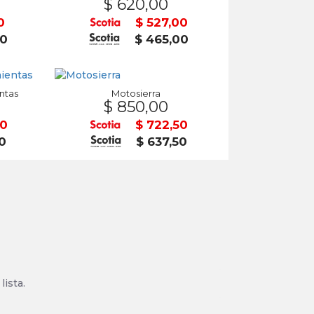
$ 620,00
0
$ 527,00
50
$ 465,00
ntas
Motosierra
$ 850,00
50
$ 722,50
50
$ 637,50
lista.