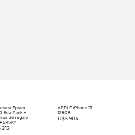
esora Epson
APPLE iPhone 13
TV T
 Eco Tank +
128GB
40
irus de regalo
U$S 904
$ 7.
PERSKY
212