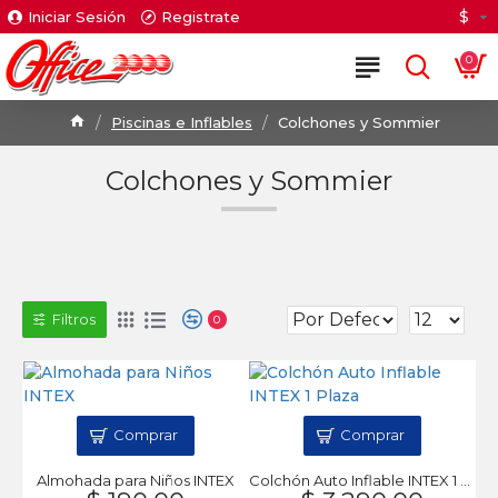
$
Iniciar Sesión
Registrate
0
Piscinas e Inflables
Colchones y Sommier
Colchones y Sommier
Filtros
0
Comprar
Comprar
Almohada para Niños INTEX
Colchón Auto Inflable INTEX 1 Plaza