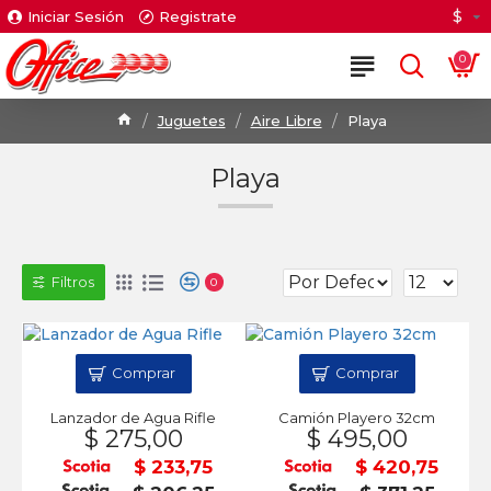
$
Iniciar Sesión
Registrate
0
Juguetes
Aire Libre
Playa
Playa
Filtros
0
Comprar
Comprar
Lanzador de Agua Rifle
Camión Playero 32cm
$ 275,00
$ 495,00
$ 233,75
$ 420,75