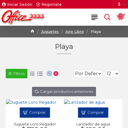
$
Iniciar Sesión
Registrate
0
Juguetes
Aire Libre
Playa
Playa
Filtros
0
Cargar productos anteriores
Comprar
Comprar
Juguete Loro Regador
Lanzador de agua