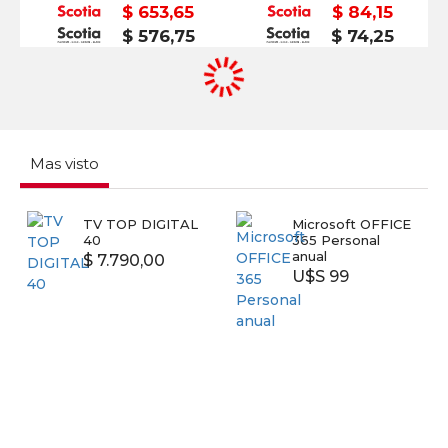
$ 653,65
$ 84,15
$ 576,75
$ 74,25
Mas visto
TV TOP DIGITAL
Microsoft OFFICE
40
365 Personal
anual
$ 7.790,00
U$S 99