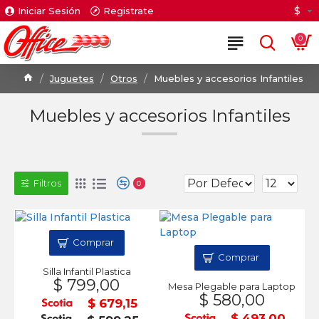
$
Iniciar Sesión
Registrate
0
Juguetes
Otros
Muebles y accesorios Infantiles
Muebles y accesorios Infantiles
Filtros
0
Comprar
Comprar
Silla Infantil Plastica
$ 799,00
Mesa Plegable para Laptop
$ 580,00
$ 679,15
$ 493,00