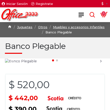
$
Iniciar Sesión
Registrate
0
Juguetes
Otros
Muebles y accesorios Infantiles
Banco Plegable
Banco Plegable
$ 520,00
$ 442,00
$ 390,00