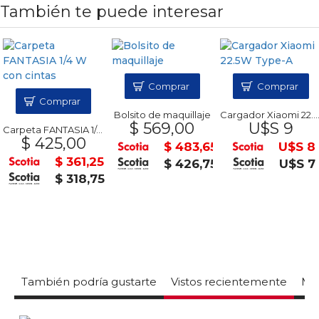
También te puede interesar
Comprar
Comprar
Comprar
Bolsito de maquillaje
Cargador Xiaomi 22.5W Type-A
$ 569,00
U$S 9
Carpeta FANTASIA 1/4 W con cintas
$ 425,00
$ 483,65
U$S 8
$ 361,25
$ 426,75
U$S 7
$ 318,75
También podría gustarte
Vistos recientemente
Mas