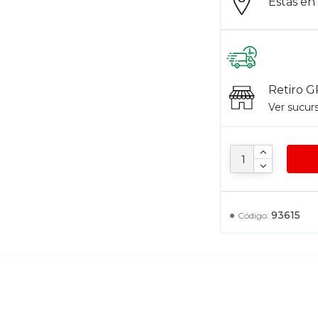
Estás e
Retiro G
Ver sucur
93615
Código: