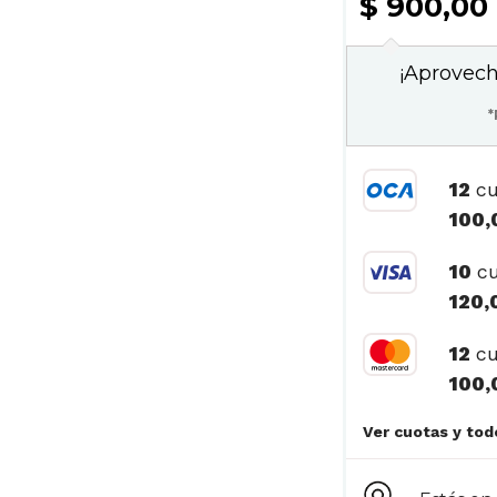
$ 900,00
¡Aprovech
*
12
cu
100,
10
cu
120,
12
cu
100,