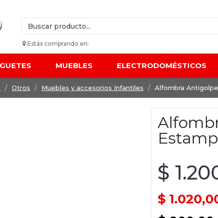
Estás comprando en:
UGUETES
MUEBLES
ELECTRODOMÉSTICOS
s
Otros
Muebles y accesorios Infantiles
Alfombra Antigolp
Alfombr
Estamp
$ 1.20
$ 1.020,