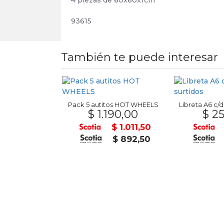
4 piezas de 60x60x1cm
93615
También te puede interesar
Y SPIDEY 35CM
Pack 5 autitos HOT WHEELS
Libreta A6 c/d
89,00
$ 1.190,00
$ 25
$ 1.180,65
$ 1.011,50
$ 1.041,75
$ 892,50