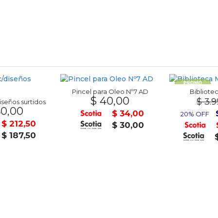
Pincel para Oleo Nº7 AD
Bibliote
$ 40,00
$ 3.9
iseños surtidos
0,00
$ 34,00
20% OFF
$ 212,50
$ 30,00
$ 187,50
$