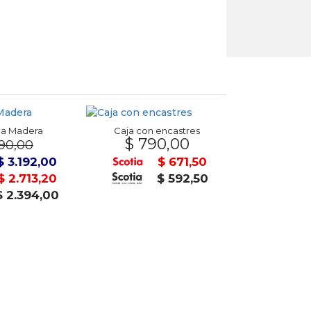
ca Madera
Caja con encastres
$ 790,00
90,00
Set Ojos 104 
$ 23
$ 3.192,00
$ 671,50
$ 2.713,20
$ 592,50
 2.394,00