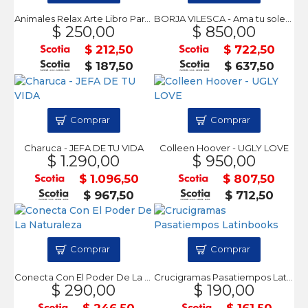
Animales Relax Arte Libro Para Colorear
BORJA VILESCA - Ama tu soledad
$ 250,00
$ 850,00
$ 212,50
$ 722,50
$ 187,50
$ 637,50
Comprar
Comprar
Charuca - JEFA DE TU VIDA
Colleen Hoover - UGLY LOVE
$ 1.290,00
$ 950,00
$ 1.096,50
$ 807,50
$ 967,50
$ 712,50
Comprar
Comprar
Conecta Con El Poder De La Naturaleza
Crucigramas Pasatiempos Latinbooks
$ 290,00
$ 190,00
$ 246,50
$ 161,50