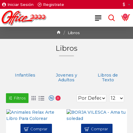
$
Iniciar Sesión
Registrate
0
Libros
Libros
Infantiles
Jovenes y
Libros de
Adultos
Texto
Filtros
0
Comprar
Comprar