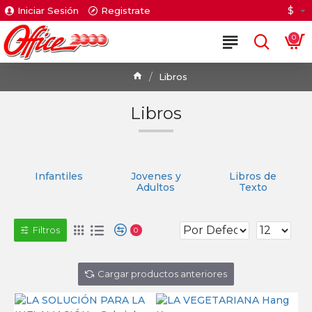
$
Iniciar Sesión
Registrate
0
Libros
Libros
Infantiles
Jovenes y
Libros de
Adultos
Texto
Filtros
0
Cargar productos anteriores