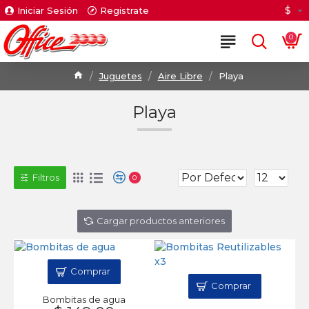
$
Iniciar Sesión
Registrate
0
Juguetes
Aire Libre
Playa
Playa
Filtros
0
Cargar productos anteriores
Comprar
Comprar
Bombitas de agua