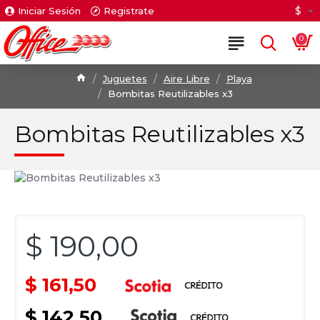
$
Iniciar Sesión
Registrate
0
Juguetes
Aire Libre
Playa
Bombitas Reutilizables x3
Bombitas Reutilizables x3
$ 190,00
$ 161,50
$ 142,50