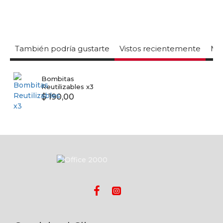
También podría gustarte
Vistos recientemente
Mas
Bombitas
Reutilizables x3
$ 190,00