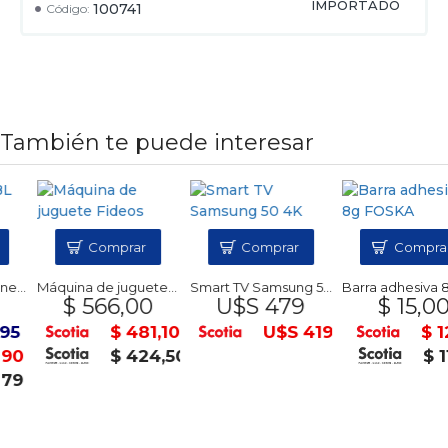
IMPORTADO
100741
Código:
También te puede interesar
Comprar
Comprar
Comprar
e Buds
Máquina de juguete Fideos
Smart TV Samsung 50 4K
Barra
$ 566,00
U$S 479
$ 15,00
$ 481,10
U$S 419
$ 12,7
$ 424,50
$ 11,2