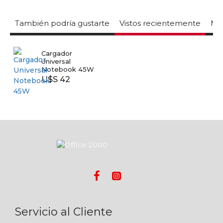
También podría gustarte
Vistos recientemente
Mas
Cargador
Universal
Notebook 45W
U$S 42
Servicio al Cliente