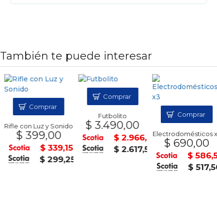
También te puede interesar
Comprar
Comprar
Comprar
Futbolito
$ 3.490,00
Rifle con Luz y Sonido
$ 399,00
Electrodomésticos x3
$ 2.966,50
$ 690,00
$ 339,15
$ 2.617,50
$ 586,5
$ 299,25
$ 517,50