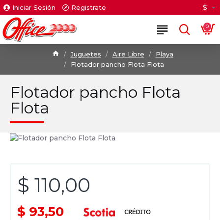
$
Iniciar Sesión
Registrate
0
Juguetes
Aire Libre
Playa
Flotador pancho Flota Flota
Flotador pancho Flota
Flota
$ 110,00
$ 93,50