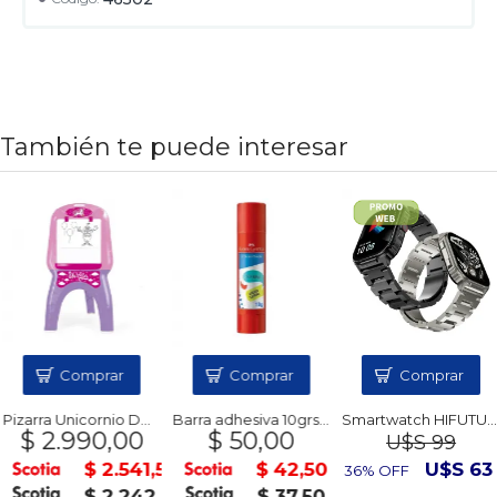
También te puede interesar
Comprar
Comprar
Comprar
Pizarra Unicornio DOLU
Barra adhesiva 10grs. FABER
Smartwatch HIFUTURE Ultra 3 PRO
$ 2.990,00
$ 50,00
U$S 99
$ 2.541,50
$ 42,50
U$S 63
36% OFF
$ 2.242,50
$ 37,50