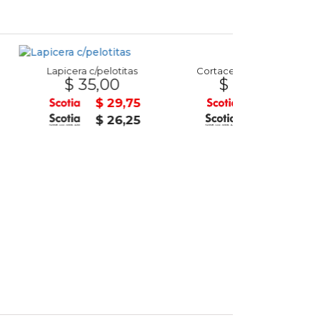
 c/pelotitas
Cortacesped Burbujero
35,00
$ 939,00
$ 29,75
$ 798,15
$ 26,25
$ 704,25
Dino Ac
$ 