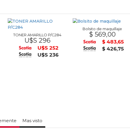
Bolsito de maquillaje
Lapicera
$ 569,00
$ 
RILLO P/C284
S 296
$ 483,65
U$S 252
$ 426,75
U$S 236
temente
Mas visto