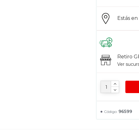
Estás e
Retiro G
Ver sucur
96599
Código: