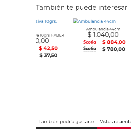
También te puede interesar
Ambulancia 44cm
$ 1.040,00
iva 10grs. FABER
TONER AMA
50,00
U$
$ 884,00
$ 42,50
$ 780,00
$ 37,50
También podría gustarte
Vistos recien