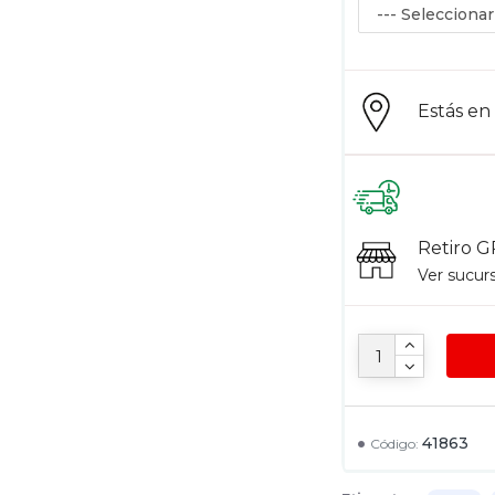
Estás e
Retiro G
Ver sucur
41863
Código: