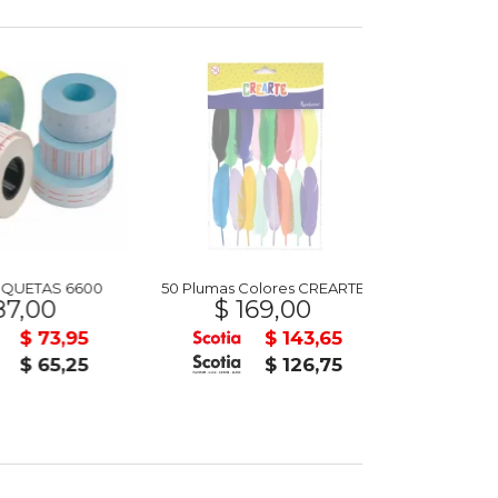
UETAS 6600
50 Plumas Colores CREARTE
Silla Plást
7,00
$ 169,00
$ 54
$ 73,95
$ 143,65
$ 65,25
$ 126,75