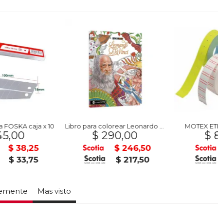
FOSKA caja x 10
Libro para colorear Leonardo Da Vinci- CONCEPTO
MOTEX ETIQ
5,00
$ 290,00
$ 8
$ 38,25
$ 246,50
$ 33,75
$ 217,50
temente
Mas visto