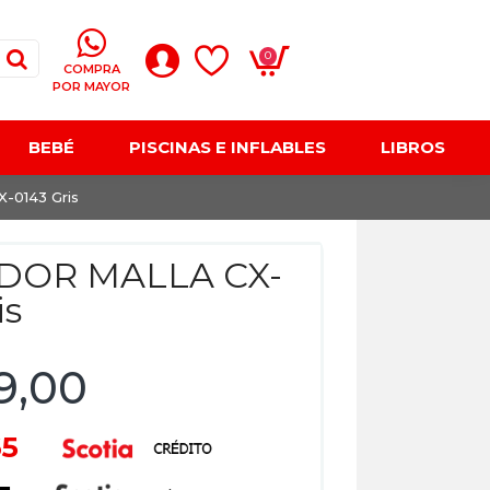
0
COMPRA
POR MAYOR
BEBÉ
PISCINAS E INFLABLES
LIBROS
0143 Gris
DOR MALLA CX-
is
9,00
65