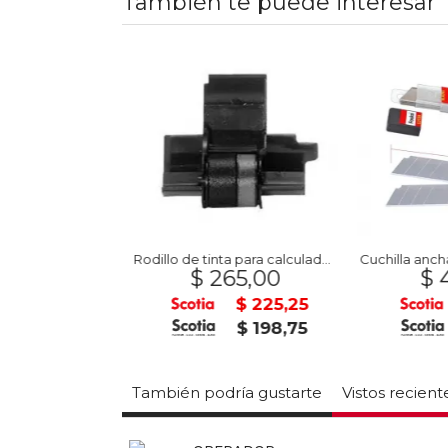
También te puede interesar
il Ajustable
Rodillo de tinta para calculadora IR-40 1 COLOR
Cuchilla ancha 
90,00
$ 265,00
$ 4
$ 3.221,50
$ 225,25
 2.842,50
$ 198,75
También podría gustarte
Vistos recien