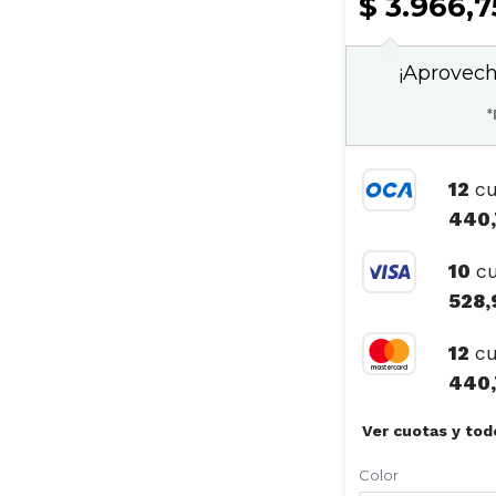
$ 3.966,
¡Aprovech
*
12
cu
440,
10
cu
528,
12
cu
440,
Color