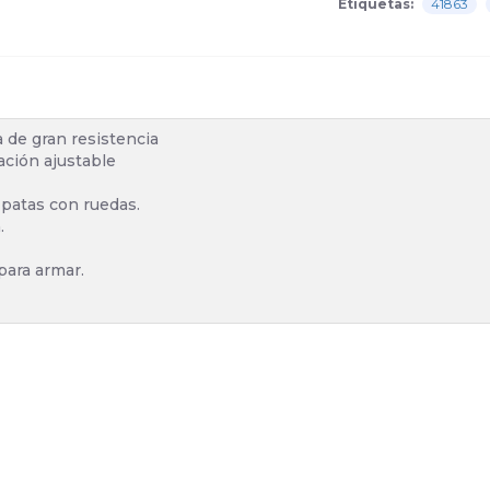
Etiquetas:
41863
 de gran resistencia
ación ajustable
o patas con ruedas.
.
para armar.