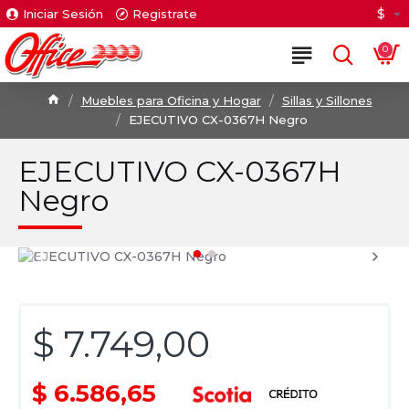
$
Iniciar Sesión
Registrate
0
Muebles para Oficina y Hogar
Sillas y Sillones
EJECUTIVO CX-0367H Negro
EJECUTIVO CX-0367H
Negro
$ 7.749,00
$ 6.586,65