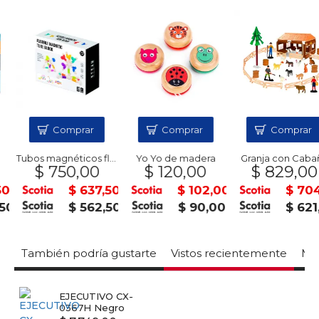
Comprar
Comprar
Comprar
Tubos magnéticos flex
Yo Yo de madera
Granja con Cabaña
$ 750,00
$ 120,00
$ 829,00
$ 637,50
$ 102,00
$ 704,6
0
$ 562,50
$ 90,00
$ 621,7
También podría gustarte
Vistos recientemente
Mas
EJECUTIVO CX-
0367H Negro