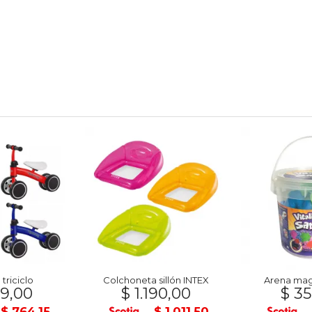
triciclo
Colchoneta sillón INTEX
Arena mag
9,00
$ 1.190,00
$ 35
$ 764,15
$ 1.011,50