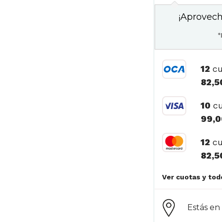
¡Aprovech
*
12
cu
82,5
10
cu
99,0
12
cu
82,5
Estás e