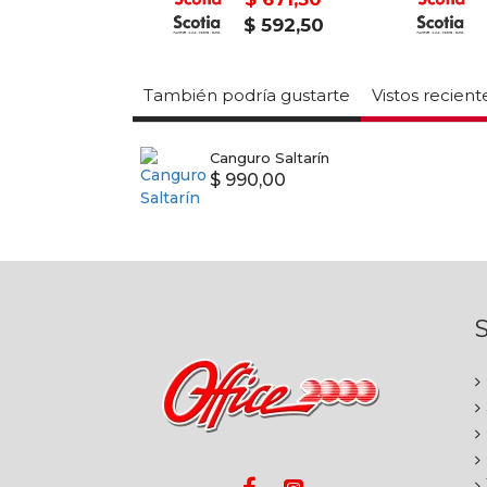
$ 486,75
$ 592,50
También podría gustarte
Vistos recien
Canguro Saltarín
$ 990,00
S