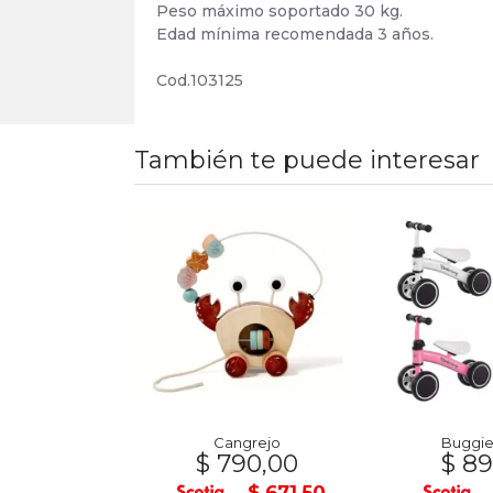
Peso máximo soportado 30 kg.
Edad mínima recomendada 3 años.
Cod.103125
También te puede interesar
8 CARTONES
Cangrejo
Buggie 
9,00
$ 790,00
$ 89
$ 551,65
$ 671,50