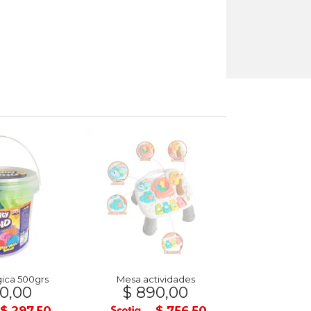
ica 500grs
Mesa actividades
Pelota Ba
0,00
$ 890,00
$ 28
$ 297,50
$ 756,50