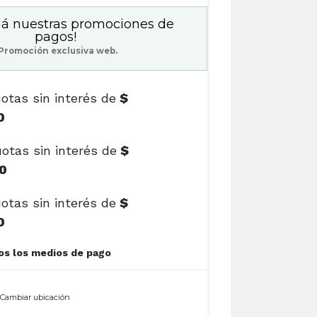
á nuestras promociones de
pagos!
Promoción exclusiva web.
otas sin interés de
$
0
otas sin interés de
$
0
otas sin interés de
$
0
Ver cuotas y todos los medios de pago
n
Cambiar ubicación