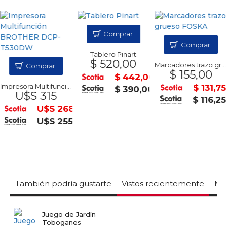
Comprar
Comprar
Tablero Pinart
$ 520,00
Marcadores trazo grueso FOSKA
Comprar
$ 155,00
$ 442,00
Impresora Multifunción BROTHER DCP-T530DW
$ 131,75
$ 390,00
U$S 315
$ 116,25
U$S 268
U$S 255
También podría gustarte
Vistos recientemente
Mas
Juego de Jardín
Toboganes