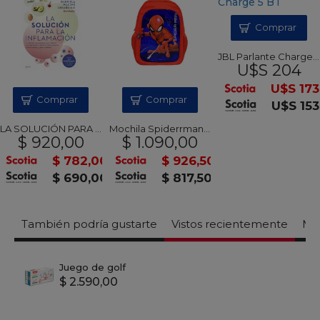
Comprar
JBL Parlante Charge 5 BT
U$S 204
U$S 173
Comprar
Comprar
U$S 153
LA SOLUCIÓN PARA LA INFLAMACIÓN - Gabriela Pocoví
Mochila Spiderrman 40cm
$ 920,00
$ 1.090,00
$ 782,00
$ 926,50
$ 690,00
$ 817,50
También podría gustarte
Vistos recientemente
Mas
Juego de golf
$ 2.590,00