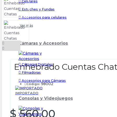
Celulares
Estuches y Fundas
Accesorios para celulares
Ver más
Cámaras y Accesorios
Enhebrado Cuentas Cha
Cámaras Digitales
Filmadoras
Accesorios para Cámaras
98002
Código:
IMPORTADO
Consolas y Videojuegos
$ 560,00