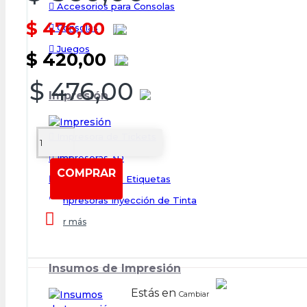
Accesorios para Consolas
$ 476,00
Consolas
Juegos
$ 420,00
$ 476,00
Impresión
Impresora de Tickets
Impresoras 3D
COMPRAR
Impresoras de Etiquetas
Impresoras Inyección de Tinta
Ver más
Insumos de Impresión
Estás en
Cambiar