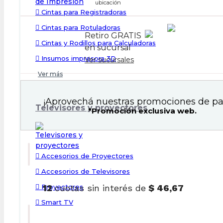
ubicación
Cintas para Registradoras
Cintas para Rotuladoras
Retiro GRATIS
Cintas y Rodillos para Calculadoras
en sucursal
Insumos impresora 3D
Ver sucursales
Ver más
¡Aprovechá nuestras promociones de pa
Televisores y proyectores
*Promoción exclusiva web.
Accesorios de Proyectores
Accesorios de Televisores
Proyectores
12
cuotas sin interés de
$ 46,67
Smart TV