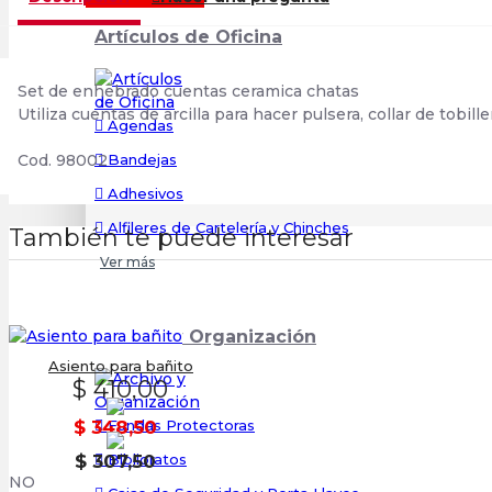
Artículos de Oficina
Set de enhebrado cuentas ceramica chatas
Utiliza cuentas de arcilla para hacer pulsera, collar de tobil
Agendas
Bandejas
Cod. 98002
Adhesivos
Alfileres de Cartelería y Chinches
También te puede interesar
Ver más
Archivo y Organización
Asiento para bañito
$ 410,00
Fundas Protectoras
$ 348,50
Biblioratos
$ 307,50
NO