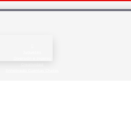
Juguetes
Diversión e Ingenio
Creatividad
Enhebrado Cuentas Chatas