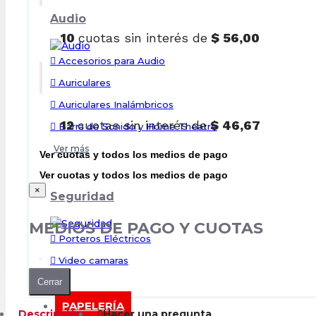
Audio
10
cuotas sin interés de
$ 56,00
Accesorios para Audio
Auriculares
Auriculares Inalámbricos
12
cuotas sin interés de
$ 46,67
Barra de Sonido y Home Theatre
Ver más
Ver cuotas y todos los medios de pago
Ver cuotas y todos los medios de pago
×
Seguridad
MEDIOS DE PAGO Y CUOTAS
Porteros Eléctricos
Video camaras
Cerrar
PAPELERÍA
Descripción
Hacer una pregunta