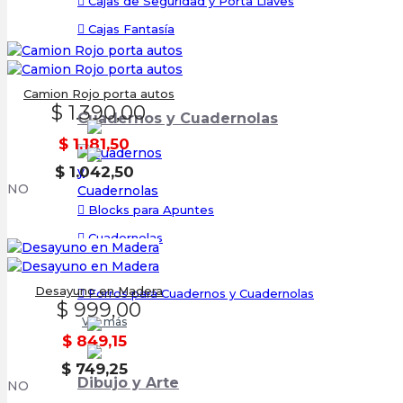
Cajas de Seguridad y Porta Llaves
Cajas Fantasía
Ver más
Camion Rojo porta autos
$ 1.390,00
Cuadernos y Cuadernolas
$ 1.181,50
$ 1.042,50
NO
Blocks para Apuntes
Cuadernolas
Cuadernos
Desayuno en Madera
Forros para Cuadernos y Cuadernolas
$ 999,00
Ver más
$ 849,15
$ 749,25
Dibujo y Arte
NO