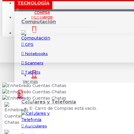
TECNOLOGÍA
COMPRA
Iniciar Sesión
POR MAYOR
Computación
Registrate
GPS
Notebooks
Scanners
Tablets
Ver más
0
Celulares y Telefonía
El Carro de Compras está vacío.
Auriculares