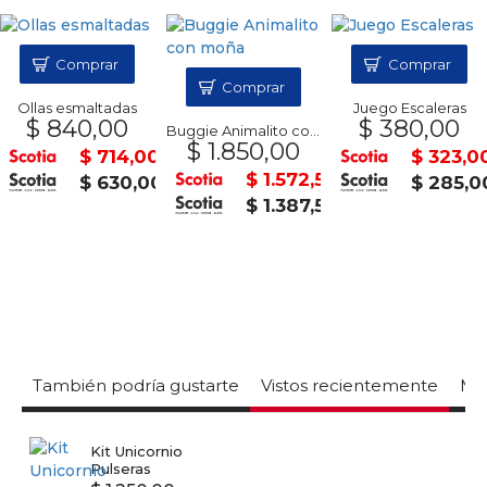
Comprar
Comprar
Comprar
Ollas esmaltadas
Juego Escaleras
$ 840,00
$ 380,00
Buggie Animalito con moña
$ 1.850,00
$ 714,00
$ 323,0
$ 1.572,50
$ 630,00
$ 285,0
$ 1.387,50
También podría gustarte
Vistos recientemente
Mas
Kit Unicornio
Pulseras