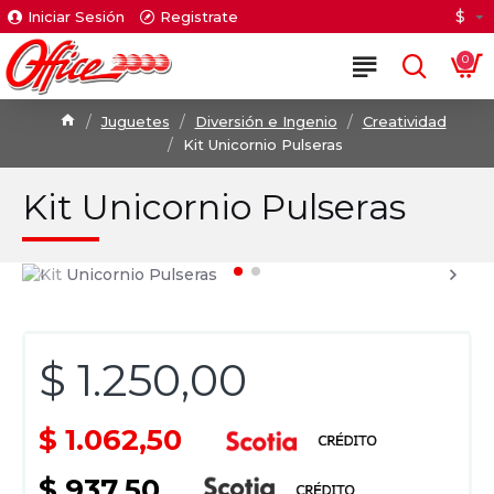
$
Iniciar Sesión
Registrate
0
Juguetes
Diversión e Ingenio
Creatividad
Kit Unicornio Pulseras
Kit Unicornio Pulseras
$ 1.250,00
$ 1.062,50
$ 937,50