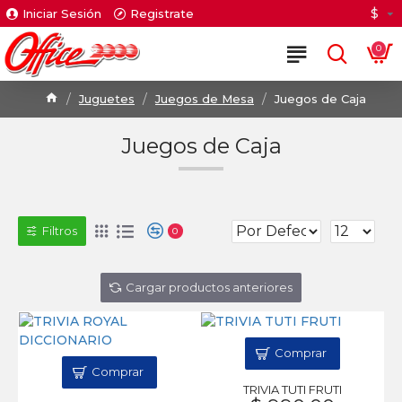
$
Iniciar Sesión
Registrate
0
Juguetes
Juegos de Mesa
Juegos de Caja
Juegos de Caja
Filtros
0
Cargar productos anteriores
Comprar
Comprar
TRIVIA TUTI FRUTI