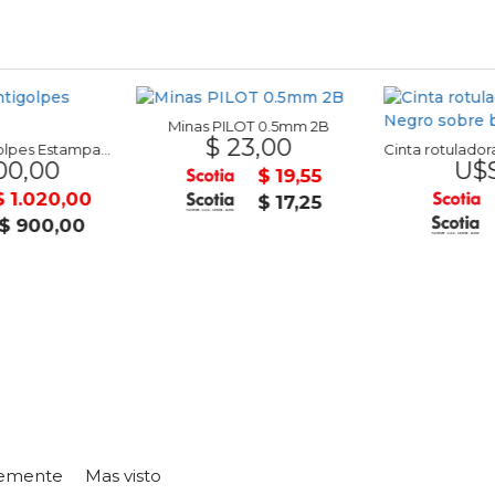
Minas PILOT 0.5mm 2B
$ 23,00
Alfombra Antigolpes Estampada
00,00
U$S
$ 19,55
$ 1.020,00
$ 17,25
$ 900,00
temente
Mas visto