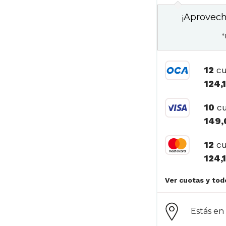
¡Aprovech
*
12
cu
124,
10
cu
149,
12
cu
124,
Estás e