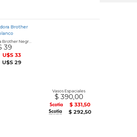
Vasos Espaciales
$ 390,00
Cinta rotuladora Brother Negro sobre blanco
 39
U$S
$ 331,50
U$S 33
$ 292,50
U$S 29