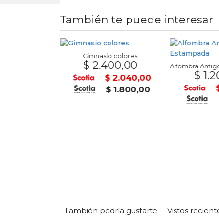
También te puede interesar
n Control
Gimnasio colores
0,00
$ 2.400,00
$ 1.2
$ 552,50
$ 2.040,00
$ 487,50
$ 1.800,00
También podría gustarte
Vistos recien