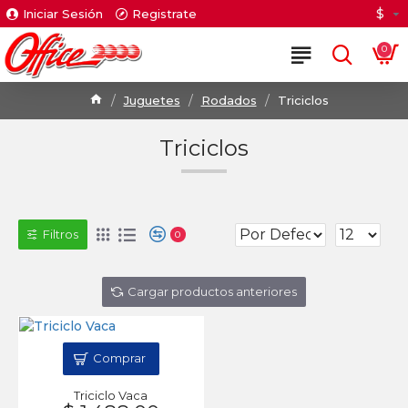
$
Iniciar Sesión
Registrate
0
Juguetes
Rodados
Triciclos
Triciclos
Filtros
0
Cargar productos anteriores
Comprar
Triciclo Vaca