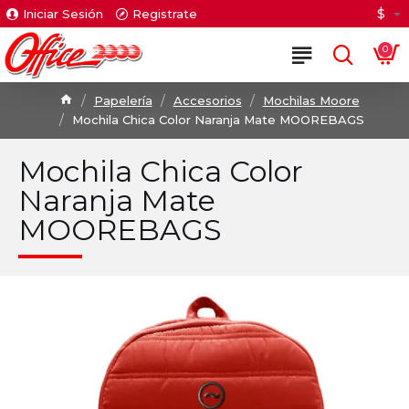
$
Iniciar Sesión
Registrate
0
Papelería
Accesorios
Mochilas Moore
Mochila Chica Color Naranja Mate MOOREBAGS
Mochila Chica Color
Naranja Mate
MOOREBAGS