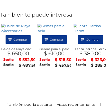
También te puede interesar
Comprar
Comprar
Comprar
Balde de Playa c/accesorios
Gemas para el pelo
Lanza Dardos Herox
$ 650,00
$ 610,00
$ 380,00
$ 552,50
$ 518,50
$ 323,0
$ 487,50
$ 457,50
$ 285,0
También podría gustarte
Vistos recientemente
Mas