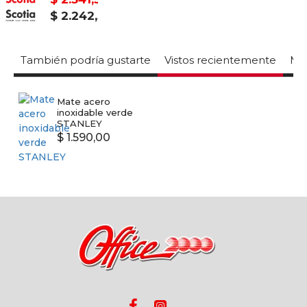
$ 2.242,50
También podría gustarte
Vistos recientemente
Mas
Mate acero
inoxidable verde
STANLEY
$ 1.590,00