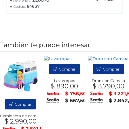
ZE0070
Referencia:
64637
Código:
También te puede interesar
Comprar
Comprar
Lavarropas
Dron con Camara
$ 890,00
$ 3.790,00
$ 756,50
$ 3.221,
$ 667,50
$ 2.842
Comprar
Camioneta de campamento POLLY POCKET
$ 2.990,00
$ 2.541,50