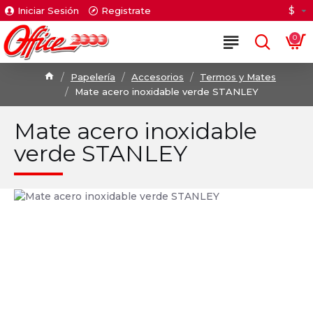
$
Iniciar Sesión
Registrate
0
Papelería
Accesorios
Termos y Mates
Mate acero inoxidable verde STANLEY
Mate acero inoxidable
verde STANLEY