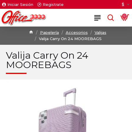
$
Iniciar Sesión
Registrate
0
Papelería
Accesorios
Valijas
Valija Carry On 24 MOOREBAGS
Valija Carry On 24
MOOREBAGS