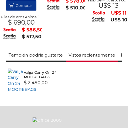
Hub de 4 puertos USB AM a USB 3.1 DHC-CT100 HP
$ 578,00
U$S 13
Comprar
0
$ 510,00
U$S 11
Pilas de aros Animalitos
U$S 10
$ 690,00
$ 586,50
$ 517,50
También podría gustarte
Vistos recientemente
Mas
Valija Carry On 24
MOOREBAGS
$ 2.490,00