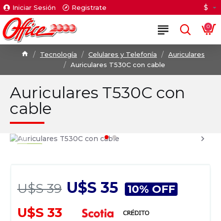
$
Iniciar Sesión
Registrate
0
Tecnología
Celulares y Telefonía
Auriculares
Auriculares T530C con cable
Auriculares T530C con
cable
U$S 35
U$S 39
10% OFF
U$S 33