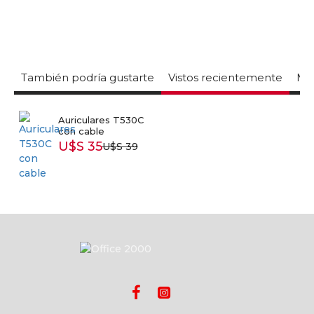
También podría gustarte
Vistos recientemente
Mas
Auriculares T530C
con cable
U$S 35
U$S 39