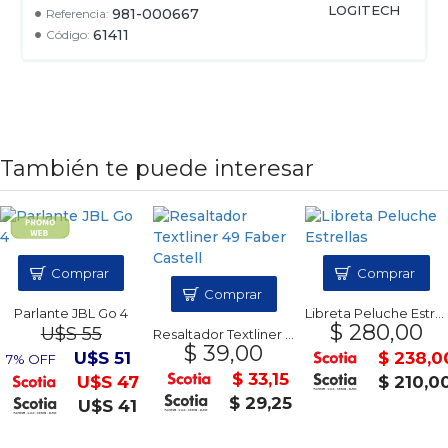
LOGITECH
981-000667
Referencia:
61411
Código:
También te puede interesar
Comprar
Comprar
Comprar
Parlante JBL Go 4
Libreta Peluche Estrellas
$ 280,00
U$S 55
Resaltador Textliner 49 Faber Castell
$ 39,00
U$S 51
$ 238,0
7% OFF
$ 33,15
U$S 47
$ 210,0
$ 29,25
U$S 41