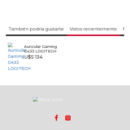
También podría gustarte
Vistos recientemente
Mas
Auricular Gaming
G433 LOGITECH
U$S 134