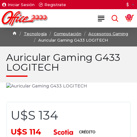
$
Iniciar Sesión
Registrate
0
Tecnología
Computación
Accesorios Gaming
Auricular Gaming G433 LOGITECH
Auricular Gaming G433
LOGITECH
U$S 134
U$S 114