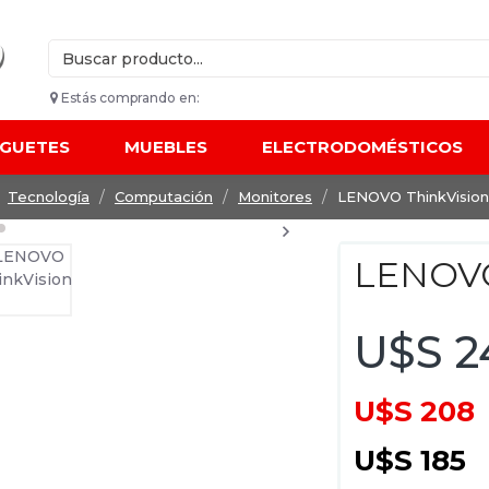
Estás comprando en:
UGUETES
MUEBLES
ELECTRODOMÉSTICOS
Tecnología
Computación
Monitores
LENOVO ThinkVision
LENOVO
U$S 2
U$S 208
U$S 185