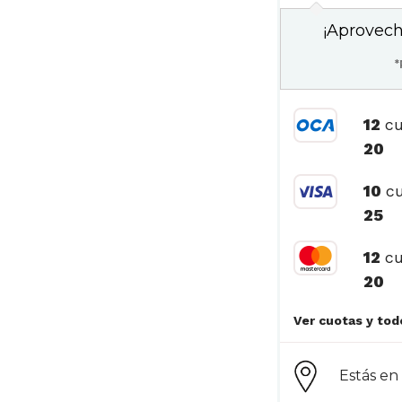
¡Aprovech
*
12
cu
20
10
cu
25
12
cu
20
Estás e