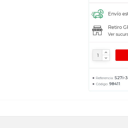
Envío es
Retiro G
Ver sucur
S27i-
Referencia:
98411
Código: