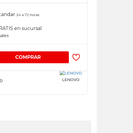
tandar
24 a 72 horas.
RATIS en sucursal
sales
COMPRAR
LENOVO
30