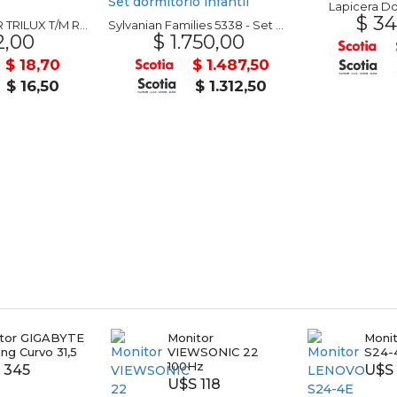
Lapicera Do
$ 34
Bolígrafo FABER TRILUX T/M Rojo
Sylvanian Families 5338 - Set dormitorio infantil
2,00
$ 1.750,00
$ 18,70
$ 1.487,50
$ 16,50
$ 1.312,50
tor GIGABYTE
Monitor
Moni
ng Curvo 31,5
VIEWSONIC 22
S24-
100Hz
 345
U$S 
U$S 118