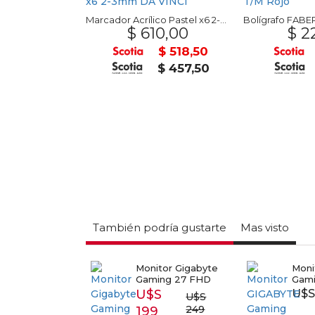
Piscina Inflable INTEX 166x100x25cm
Marcador Acrílico Pastel x6 2-3mm DA VINCI
50,00
$ 610,00
$ 2
$ 977,50
$ 518,50
$ 862,50
$ 457,50
También podría gustarte
Mas visto
itor LENOVO
Monitor Gigabyte
Moni
Gaming 27 FHD
Gami
S 116
U$S
U$S
U$S 154
U$S
249
199