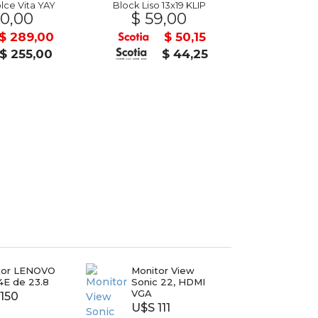
lce Vita YAY
Block Liso 13x19 KLIP
0,00
$ 59,00
$ 31
$ 289,00
$ 50,15
$ 255,00
$ 44,25
tor LENOVO
Monitor View
Monit
4E de 23.8
Sonic 22, HDMI
24 H
VGA
150
U$S 
U$S 111