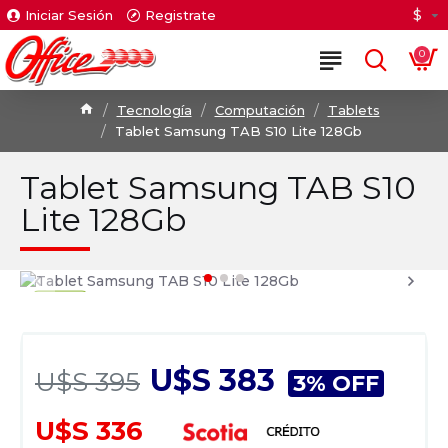
$
Iniciar Sesión
Registrate
0
Tecnología
Computación
Tablets
Tablet Samsung TAB S10 Lite 128Gb
Tablet Samsung TAB S10
Lite 128Gb
U$S 383
U$S 395
3% OFF
U$S 336