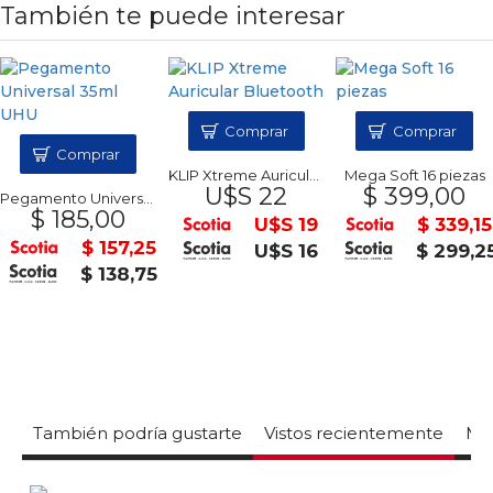
También te puede interesar
Comprar
Comprar
Comprar
KLIP Xtreme Auricular Bluetooth
Mega Soft 16 piezas
U$S 22
$ 399,00
Pegamento Universal 35ml UHU
$ 185,00
U$S 19
$ 339,15
$ 157,25
U$S 16
$ 299,2
$ 138,75
También podría gustarte
Vistos recientemente
Mas