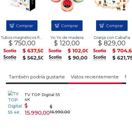
Comprar
Comprar
Comprar
Tubos magnéticos flex
Yo Yo de madera
Granja con Cabaña
$ 750,00
$ 120,00
$ 829,00
$ 637,50
$ 102,00
$ 704,6
$ 562,50
$ 90,00
$ 621,7
También podría gustarte
Vistos recientemente
Mas
TV TOP Digital 55
4K
$
$
16.990,00
15.990,00