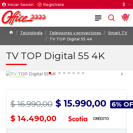
$
Iniciar Sesión
Registrate
0
Tecnología
Televisores y proyectores
Smart TV
TV TOP Digital 55 4K
TV TOP Digital 55 4K
$ 15.990,00
$ 16.990,00
6% O
$ 14.490,00