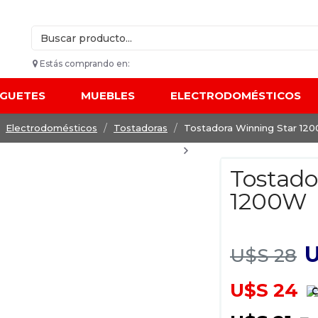
Estás comprando en:
UGUETES
MUEBLES
ELECTRODOMÉSTICOS
Electrodomésticos
Tostadoras
Tostadora Winning Star 12
Tostado
1200W
U
U$S 28
U$S 24