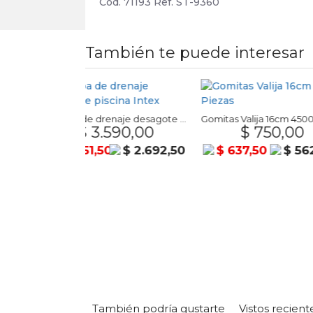
Cod. 71193 Ref. ST-9360
También te puede interesar
Bomba de drenaje desagote piscina Intex
Gomitas Valija 16cm 4500 Piezas
.590,00
$ 750,00
$ 1
0
$ 2.692,50
$ 637,50
$ 562,50
$ 1.266,
También podría gustarte
Vistos recien