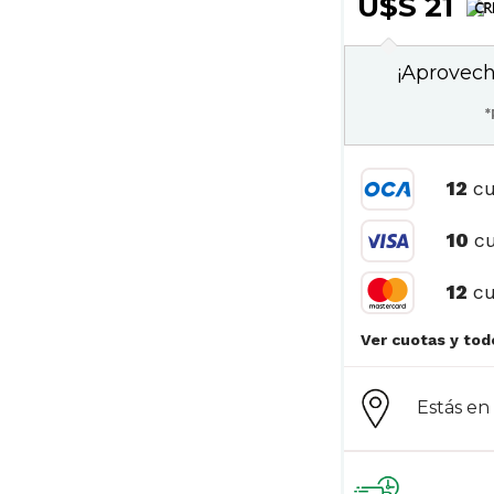
U$S 21
¡Aprovech
*
12
cu
10
cu
12
cu
Estás e