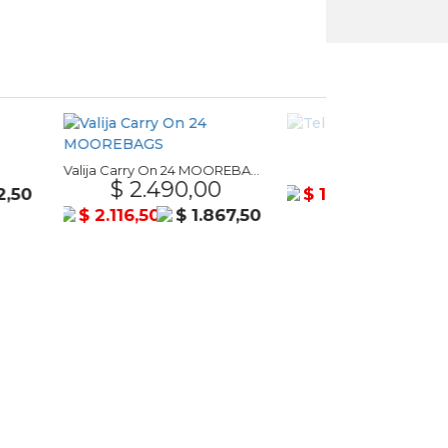
Telescopio
$ 1.780,00
Valija Carry On 24 MOOREBAGS
.490,00
$ 8
$ 1.513,00
$ 1.335,00
0
$ 1.867,50
$ 756,5