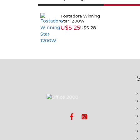
Tostadora Winning
Star 1200W
U$S 25
U$S 28
S