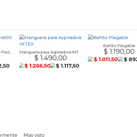
Bañito Plegable
$ 1.190,00
Manguera para Aspiradora INTEX
.490,00
$ 2
$ 1.011,50
$ 892,50
50
$ 1.117,50
$ 2.116,5
temente
Mas visto