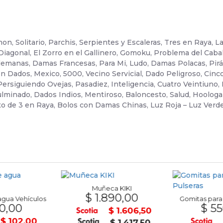
 Solitario, Parchis, Serpientes y Escaleras, Tres en Raya, L
agonal, El Zorro en el Gallinero, Gomoku, Problema del Cabal
emanas, Damas Francesas, Para Mi, Ludo, Damas Polacas, Pir
n Dados, Mexico, 5000, Vecino Servicial, Dado Peligroso, Cinco
Persiguiendo Ovejas, Pasadiez, Inteligencia, Cuatro Veintiuno, R
lminado, Dados Indios, Mentiroso, Baloncesto, Salud, Hoologan, 
o de 3 en Raya, Bolos con Damas Chinas, Luz Roja – Luz Verde,
Muñeca KIKI
$ 1.890,00
gua Vehículos
Gomitas para 
0,00
$ 55
$ 1.606,50
$ 102,00
$ 1.417,50