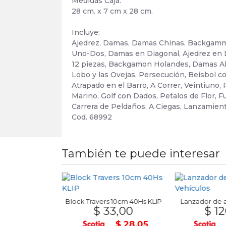
Medidas Caja:
28 cm. x 7 cm x 28 cm.
Incluye:
Ajedrez, Damas, Damas Chinas, Backgammon,
Uno-Dos, Damas en Diagonal, Ajedrez en Di
12 piezas, Backgamon Holandes, Damas Al
Lobo y las Ovejas, Persecución, Beisbol co
Atrapado en el Barro, A Correr, Veintiuno, 
Marino, Golf con Dados, Petalos de Flor, Fu
Carrera de Peldaños, A Ciegas, Lanzamient
Cod. 68992
También te puede interesar
 Buds X3 TWS
 30
Block Travers 10cm 40Hs KLIP
Lanzador de a
$ 33,00
$ 12
U$S 25
$ 28,05
U$S 22