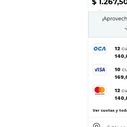
$ 1.267,5
¡Aprovech
*
12
cu
140,
10
cu
169,
12
cu
140,