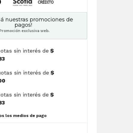
0
á nuestras promociones de
pagos!
Promoción exclusiva web.
otas sin interés de
$
83
otas sin interés de
$
00
otas sin interés de
$
83
Ver cuotas y todos los medios de pago