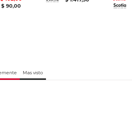
$ 90,00
temente
Mas visto