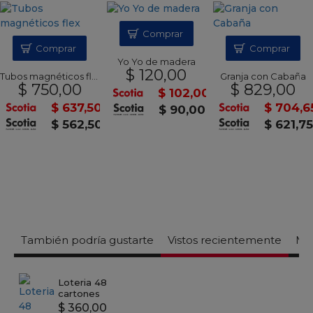
Comprar
Comprar
Comprar
Yo Yo de madera
$ 120,00
Tubos magnéticos flex
Granja con Cabaña
$ 750,00
$ 829,00
$ 102,00
$ 637,50
$ 704,6
$ 90,00
$ 562,50
$ 621,7
También podría gustarte
Vistos recientemente
Mas
Loteria 48
cartones
$ 360,00