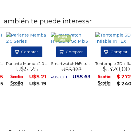
También te puede interesar
Comprar
Comprar
Comprar
Parlante Mamba 2.0 Series
Smartwatch HiFuture Go Mix3
Tentempie 3D Inflabl
U$S 25
$ 320,00
U$S 123
U$S 21
U$S 63
$ 272,
49% OFF
U$S 19
$ 240,