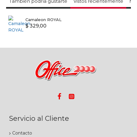
También podría gustarte
Vistos recientemente
Mas
Camaleon ROYAL
$ 329,00
Servicio al Cliente
Contacto