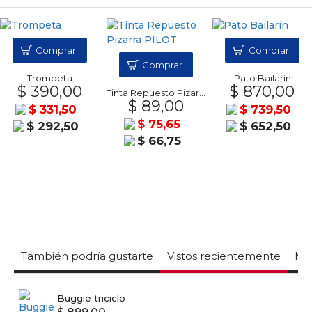
Comprar
Comprar
Comprar
Trompeta
Pato Bailarín
$ 390,00
$ 870,00
Tinta Repuesto Pizarra PILOT
$ 89,00
$ 331,50
$ 739,50
$ 75,65
$ 292,50
$ 652,50
$ 66,75
También podría gustarte
Vistos recientemente
Mas
Buggie triciclo