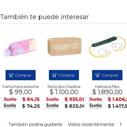
También te puede interesar
Comprar
Comprar
Comprar
Cartuchera peluche
Reloj tipo madera
Hamaca Flex
$ 99,00
$ 1.100,00
$ 1.890,00
$ 84,15
$ 935,00
$ 1.606,
$ 74,25
$ 825,00
$ 1.417,
También podría gustarte
Vistos recientemente
Mas