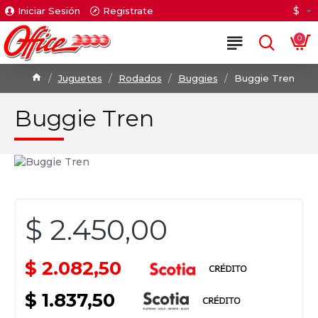
$
Iniciar Sesión
Registrate
0
Juguetes
Rodados
Buggies
Buggie Tren
Buggie Tren
$ 2.450,00
$ 2.082,50
$ 1.837,50