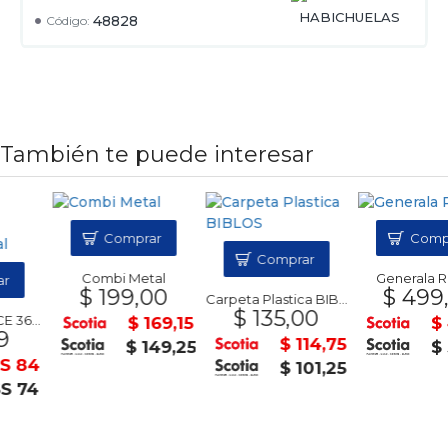
HABICHUELAS
48828
Código:
También te puede interesar
Comprar
Comprar
Comprar
Combi Metal
Generala ROYA
$ 199,00
$ 499,00
Carpeta Plastica BIBLOS
$ 135,00
oft OFFICE 365 Personal anual
$ 169,15
$ 424
$ 114,75
$ 149,25
$ 374
4
$ 101,25
4