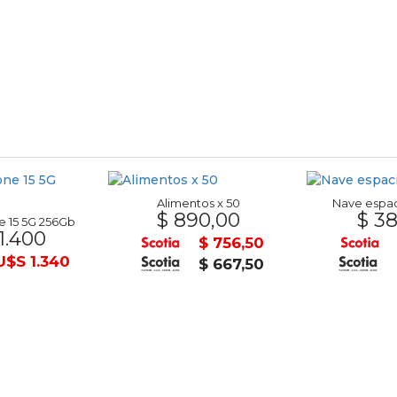
Alimentos x 50
Nave espac
$ 890,00
$ 38
 15 5G 256Gb
1.400
$ 756,50
U$S 1.340
$ 667,50