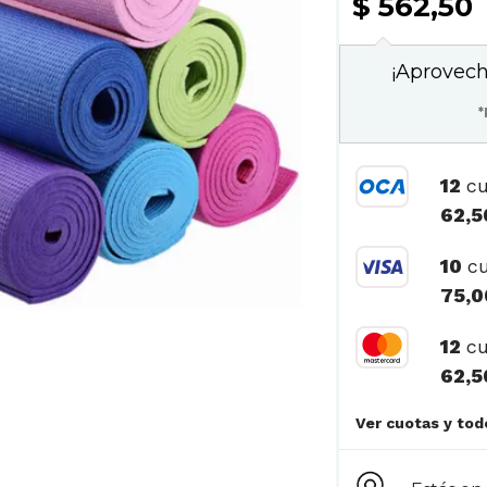
$ 562,50
¡Aprovech
*
12
cu
62,5
10
cu
75,0
12
cu
62,5