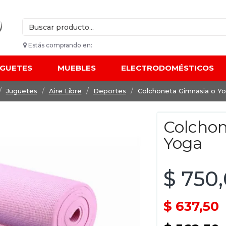
Estás comprando en:
UGUETES
MUEBLES
ELECTRODOMÉSTICOS
Juguetes
Aire Libre
Deportes
Colchoneta Gimnasia o Y
Colchon
Yoga
$ 750
$ 637,50