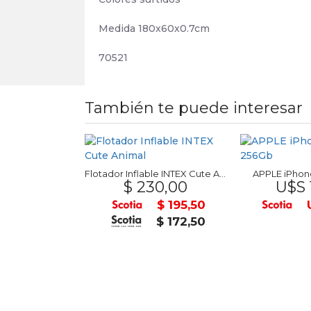
Medida 180x60x0.7cm
70521
También te puede interesar
ractil OMEGA
5,00
Flotador Inflable INTEX Cute Animal
APPLE iPhone
$ 230,00
U$S 
$ 29,75
$ 195,50
$ 26,25
$ 172,50