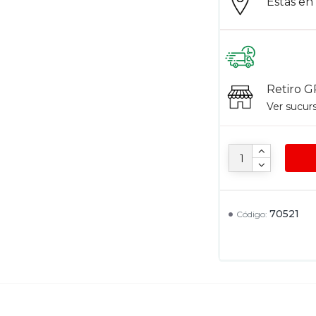
Estás e
Retiro G
Ver sucur
70521
Código: