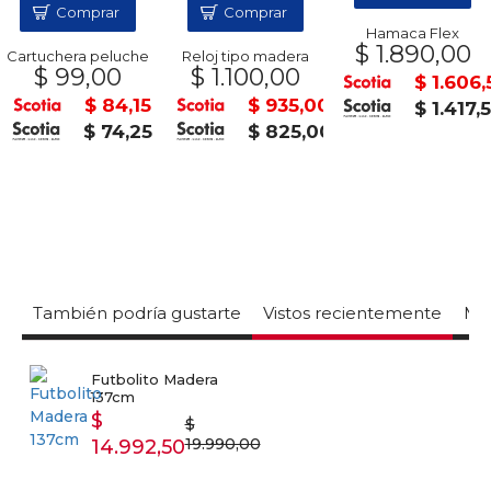
Comprar
Comprar
Hamaca Flex
$ 1.890,00
Cartuchera peluche
Reloj tipo madera
$ 99,00
$ 1.100,00
$ 1.606,
$ 84,15
$ 935,00
$ 1.417,
$ 74,25
$ 825,00
También podría gustarte
Vistos recientemente
Mas
Futbolito Madera
137cm
$
$
19.990,00
14.992,50