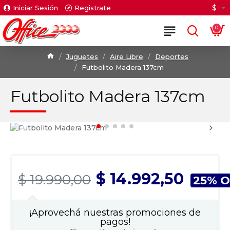
$
Iniciar Sesión
Registrate
0
Juguetes
Aire Libre
Deportes
Futbolito Madera 137cm
Futbolito Madera 137cm
$ 14.992,50
$ 19.990,00
25% O
¡Aprovechá nuestras promociones de
pagos!